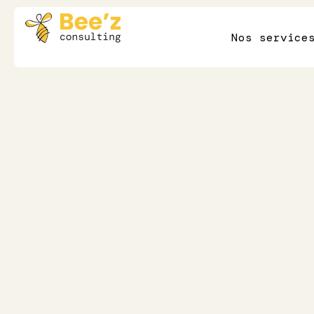
Nos service
6 min de lecture
Excellence opérationnelle
Comment évalue
performance d'
service de santé
Publié le
21/5/2025