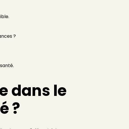
ible.
ances ?
 santé.
e dans le
é ?