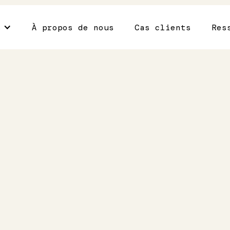
s
À propos de nous
Cas clients
Res
r la
un
 ?