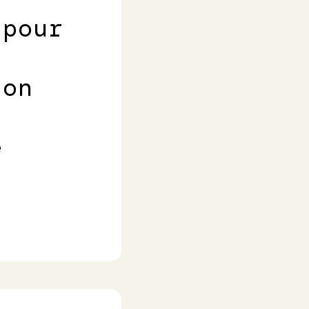
 pour
ion
e