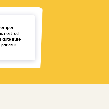
 tempor
is nostrud
 aute irure
 pariatur.