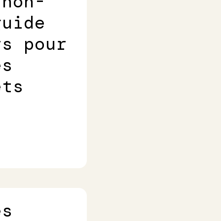
 non-
guide
rs pour
es
ets
es