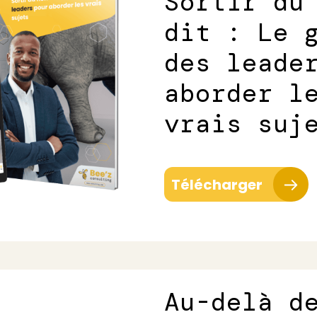
Sortir du
dit : Le 
des leade
aborder l
vrais suj
Télécharger
Au-delà d