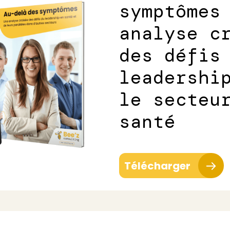
symptômes
analyse c
des défis
leadershi
le secteu
santé
Télécharger