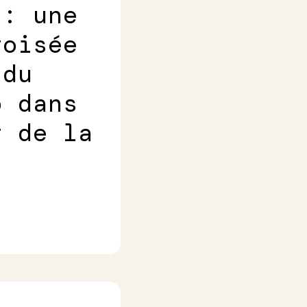
 : une
roisée
 du
p dans
r de la