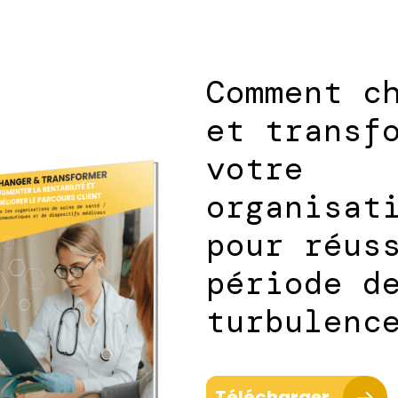
Comment c
et transf
votre
organisat
pour réus
période d
turbulenc
Télécharger