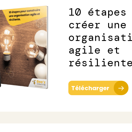
10 étapes
créer une
organisat
agile et
résilient
Télécharger