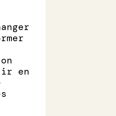
hanger
ormer
ion
sir en
e
es