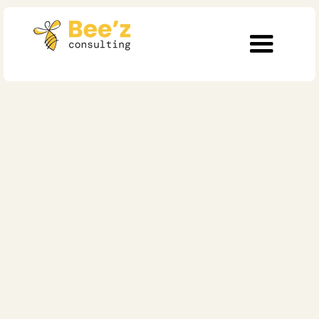
5 min de lecture
Modes de travail
La clé d'une gestion
du changement
réussie : la
communication
interne
Publié le
11/6/2025