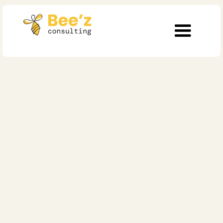
20 min de lecture
Conduite du changement
L'évolution de la
culture
organisationnelle
dans le secteur de la
santé : pourquoi le