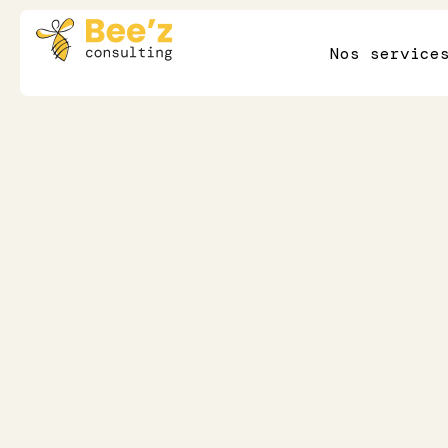
Nos service
10 min de lecture
Soins de santé
Habiliter les soi
santé : le pouvoi
transformateur
ressources hum