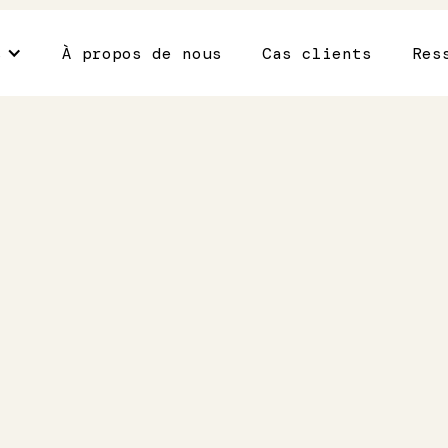
s
À propos de nous
Cas clients
Res
ns de
r
 des
aines et