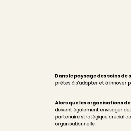
une approche c
sur l'humain
Publié le
7/8/2023
Dans le paysage des soins de 
prêtes à s'adapter et à innover 
Alors que les organisations de
doivent également envisager des 
partenaire stratégique crucial 
organisationnelle.