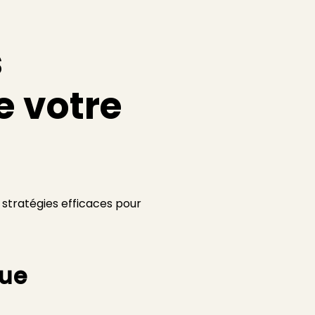
s
e votre
nq stratégies efficaces pour
ue