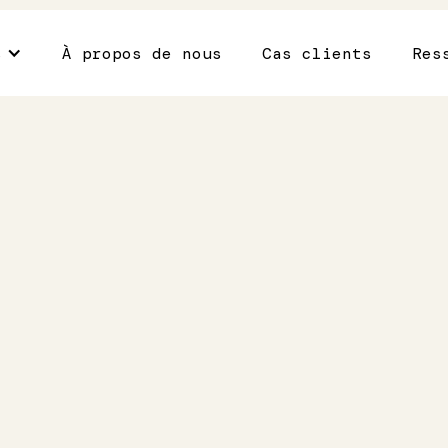
s
À propos de nous
Cas clients
Res
er les
s du
nté ?