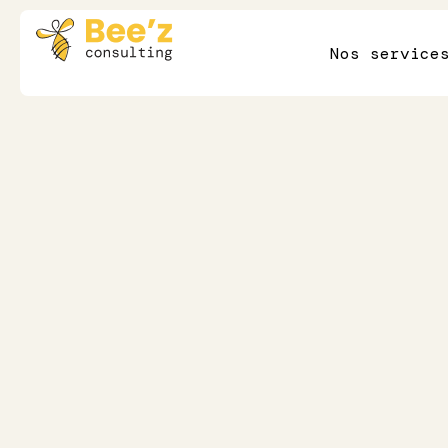
Nos service
7 min de lecture
Excellence opérationnelle
Comment fidélis
meilleurs talent
secteur de la sa
Publié le
26/2/2024