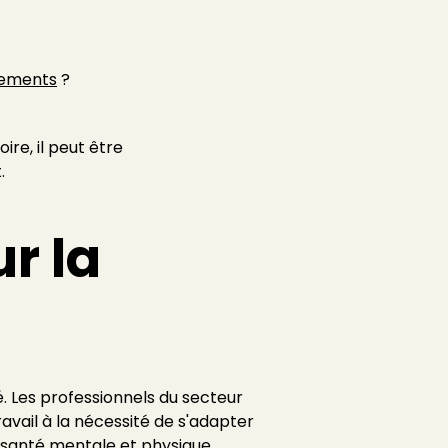
gements
?
re, il peut être
.
r la
é. Les professionnels du secteur
avail à la nécessité de s'adapter
r santé mentale et physique.