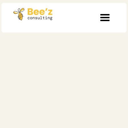
Soins de santé
De la taille à la
justesse: Comment
les leaders européens
de la santé
redéfinissent la